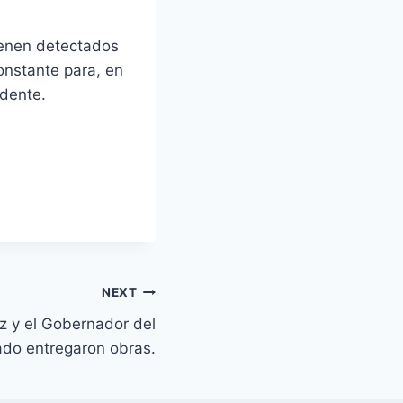
ienen detectados
onstante para, en
idente.
NEXT
ez y el Gobernador del
ado entregaron obras.