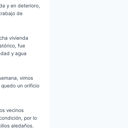
a y en deterioro,
trabajo de
icha vivienda
tórico, fue
medad y agua
 semana, vimos
quedo un orificio
los vecinos
ondición, por lo
ilios aledaños.