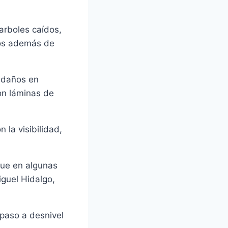
arboles caídos,
ños además de
r daños en
on láminas de
 la visibilidad,
que en algunas
iguel Hidalgo,
 paso a desnivel