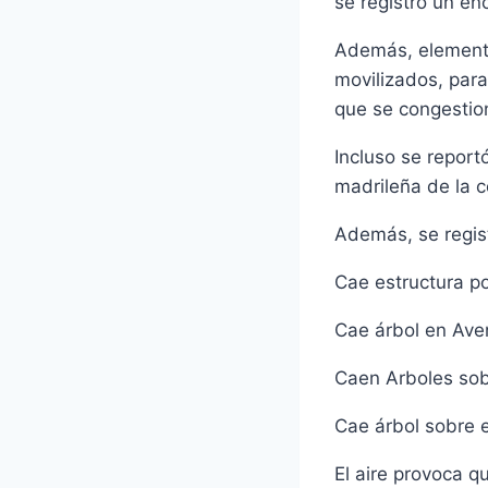
se registro un e
Además, elementos
movilizados, para
que se congestion
Incluso se report
madrileña de la c
Además, se regist
Cae estructura po
Cae árbol en Aven
Caen Arboles sob
Cae árbol sobre 
El aire provoca 