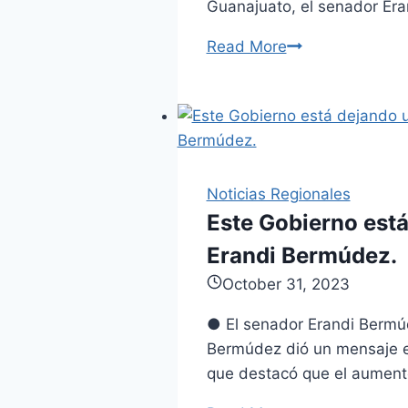
Guanajuato, el senador Er
Read More
Erandi
Bermúdez
llama
a
defender
con
Noticias Regionales
valentía
Este Gobierno está
la
Libertad
Erandi Bermúdez.
y
October 31, 2023
Voluntad
de
● El senador Erandi Bermúd
Guanajuatenses
Bermúdez dió un mensaje en
que destacó que el aument