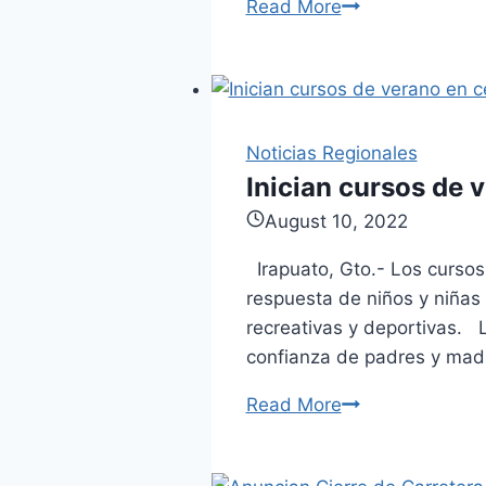
Read More
Este
Gobierno
está
dejando
una
Noticias Regionales
bomba
Inician cursos de 
que
estallará
August 10, 2022
en
Irapuato, Gto.- Los cursos
el
respuesta de niños y niñas 
próximo
recreativas y deportivas. L
sexenio:
confianza de padres y ma
Erandi
Bermúdez.
Read More
Inician
cursos
de