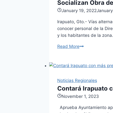
Socializan Obra de
January 19, 2022
January
Irapuato, Gto.- Vías altern
conocer personal de la Dire
y los habitantes de la zona
Read More
Socializan
Obra
de
Modernización
del
Noticias Regionales
Boulevard
Contará Irapuato c
Solidaridad.
November 1, 2023
Aprueba Ayuntamiento apoy