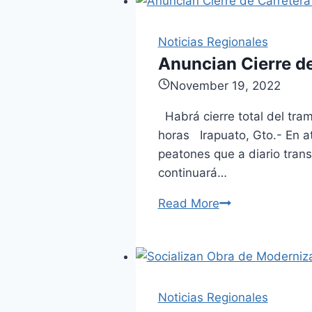
verano
en
Noticias Regionales
centros
Anuncian Cierre de
de
Desarrollo
November 19, 2022
Comunitario
Habrá cierre total del tram
horas Irapuato, Gto.- En a
peatones que a diario trans
continuará…
Read More
Anuncian
Cierre
de
Carretera
por
Noticias Regionales
Obras