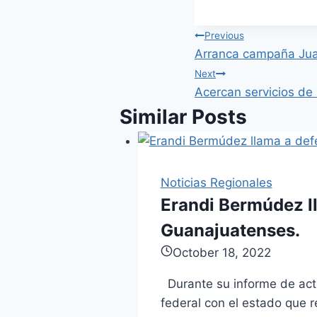
Post
Previous
Arranca campaña Jua
navigation
Next
Acercan servicios de
Similar Posts
Noticias Regionales
Erandi Bermúdez ll
Guanajuatenses.
October 18, 2022
Durante su informe de acti
federal con el estado que r