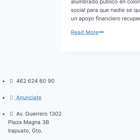
alumbrado público en colo
social para que nadie se qu
un apoyo financiero recupe
Read More
Contará
Irapuato
con
más
presupuesto
para
462 624 60 90
obras
sociales.
Anunciate
Av. Guerrero 1302
Plaza Magna 3B
Irapuato, Gto.