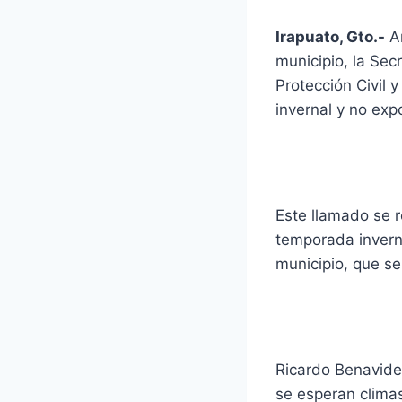
Irapuato, Gto.-
An
municipio, la Sec
Protección Civil 
invernal y no ex
Este llamado se r
temporada inverna
municipio, que s
Ricardo Benavide
se esperan climas