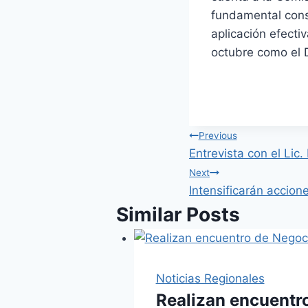
fundamental consi
aplicación efecti
octubre como el D
Post
Previous
Entrevista con el Lic.
navigation
Next
Intensificarán accio
Similar Posts
Noticias Regionales
Realizan encuentr