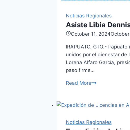
mujeres
emprendedoras
Noticias Regionales
abasolenses
Asiste Libia Denni
October 11, 2024
October
IRAPUATO, GTO.- Irapuato in
unidos por el bienestar de 
Lorena Alfaro García, presi
paso firme…
Read More
Asiste
Libia
Dennise
a
toma
Noticias Regionales
de