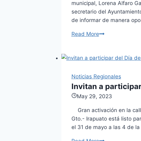
municipal, Lorena Alfaro G
secretario del Ayuntamiento
de informar de manera opo
Read More
Se
lleva
acabo
la
presentación
Noticias Regionales
del
Invitan a participar
Vocero
de
May 29, 2023
la
Gran activación en la call
Administración
Gto.- Irapuato está listo pa
el 31 de mayo a las 4 de l