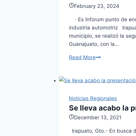
February 23, 2024
· Es Inforum punto de enc
industria automotriz Irapua
municipio, se realizó la s
Guanajuato, con la…
Read More
Realizan
encuentro
de
Negocios.
Noticias Regionales
Se lleva acabo la 
December 13, 2021
Irapuato, Gto.- En busca de