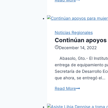
Read More
Invitan
a
participar
del
Día
Noticias Regionales
del
Continúan apoyos
Desafío.
December 14, 2022
Abasolo, Gto.- El Institut
entrega de equipamiento pa
Secretaría de Desarrollo E
que ahora, se entregó el…
Read More
Continúan
apoyos
para