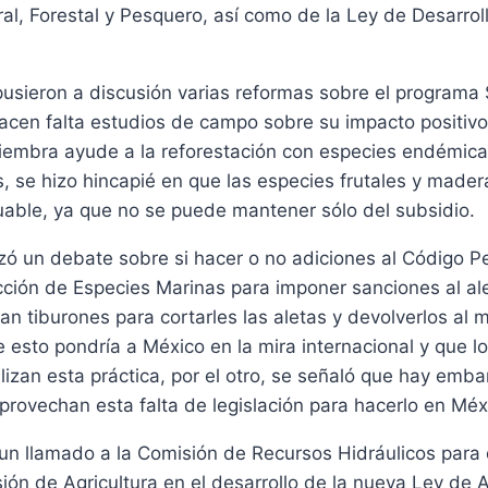
al, Forestal y Pesquero, así como de la Ley de Desarrol
 pusieron a discusión varias reformas sobre el program
acen falta estudios de campo sobre su impacto positivo
siembra ayude a la reforestación con especies endémic
, se hizo hincapié en que las especies frutales y made
uable, ya que no se puede mantener sólo del subsidio.
zó un debate sobre si hacer o no adiciones al Código P
ción de Especies Marinas para imponer sanciones al ale
an tiburones para cortarles las aletas y devolverlos al m
 esto pondría a México en la mira internacional y que 
lizan esta práctica, por el otro, se señaló que hay emb
provechan esta falta de legislación para hacerlo en Méx
un llamado a la Comisión de Recursos Hidráulicos para
ión de Agricultura en el desarrollo de la nueva Ley de 