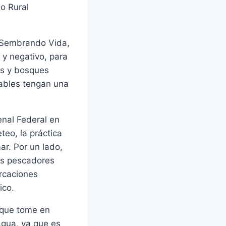
lo Rural
a Sembrando Vida,
 y negativo, para
as y bosques
rables tengan una
enal Federal en
teo, la práctica
ar. Por un lado,
los pescadores
arcaciones
ico.
 que tome en
Agua, ya que es