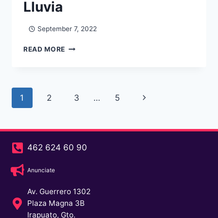
Lluvia
September 7, 2022
READ MORE
1
2
3
…
5
462 624 60 90
Anunciate
Av. Guerrero 1302
Plaza Magna 3B
Irapuato, Gto.