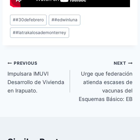
#
#30defebrero
#
#edwinluna
#
#latrakalosademonterrey
PREVIOUS
NEXT
Impulsara IMUVI
Urge que federación
Desarrollo de Vivienda
atienda escases de
en Irapuato.
vacunas del
Esquemas Básico: EB