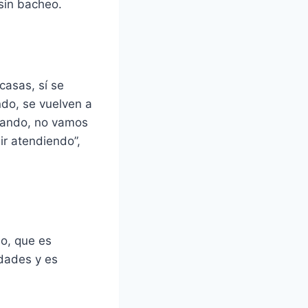
 sin bacheo.
casas, sí se
ndo, se vuelven a
jando, no vamos
ir atendiendo”,
o, que es
idades y es