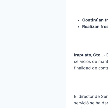
Continúan t
Realizan fre
Irapuato, Gto. .-
servicios de man
finalidad de cont
El director de Se
servició se ha da