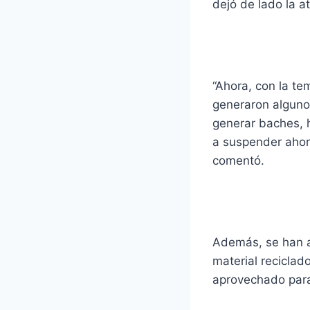
dejó de lado la a
“Ahora, con la t
generaron algunos
generar baches, 
a suspender ahor
comentó.
Además, se han a
material reciclad
aprovechado para