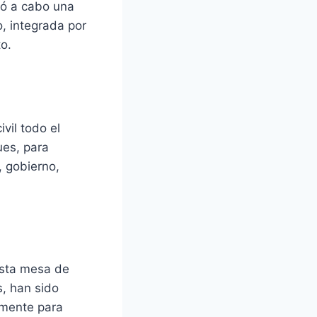
vó a cabo una
, integrada por
o.
vil todo el
ues, para
, gobierno,
esta mesa de
s, han sido
amente para