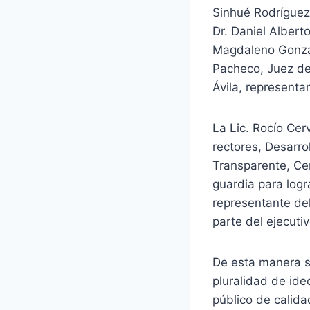
Sinhué Rodríguez
Dr. Daniel Alberto
Magdaleno Gonzále
Pacheco, Juez de
Ávila, representan
La Lic. Rocío Ce
rectores, Desarro
Transparente, Cer
guardia para logra
representante del
parte del ejecuti
De esta manera se
pluralidad de ide
público de calid