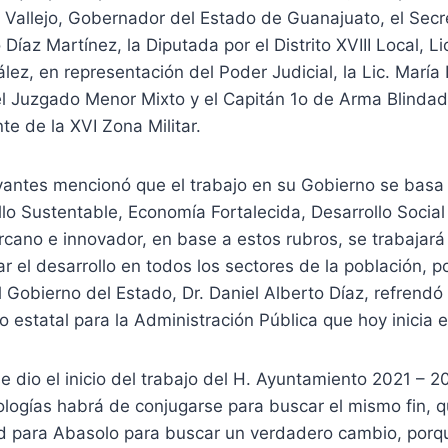
 Vallejo, Gobernador del Estado de Guanajuato, el Secr
 Díaz Martínez, la Diputada por el Distrito XVIII Local, L
z, en representación del Poder Judicial, la Lic. María
l Juzgado Menor Mixto y el Capitán 1o de Arma Blindad
te de la XVI Zona Militar.
rvantes mencionó que el trabajo en su Gobierno se basa
llo Sustentable, Economía Fortalecida, Desarrollo Socia
cano e innovador, en base a estos rubros, se trabajará 
r el desarrollo en todos los sectores de la población, po
 Gobierno del Estado, Dr. Daniel Alberto Díaz, refrendó
vo estatal para la Administración Pública que hoy inicia 
 dio el inicio del trabajo del H. Ayuntamiento 2021 – 20
ologías habrá de conjugarse para buscar el mismo fin, qu
ad para Abasolo para buscar un verdadero cambio, porqu