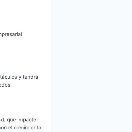
mpresarial
stáculos y tendrá
odos.
dad, que impacte
con el crecimiento