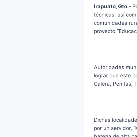
Irapuato, Gto.-
P
técnicas, así com
comunidades rural
proyecto “Educaci
Autoridades munic
lograr que este p
Calera, Peñitas,
Dichas localidade
por un servidor, 
batería de alta c