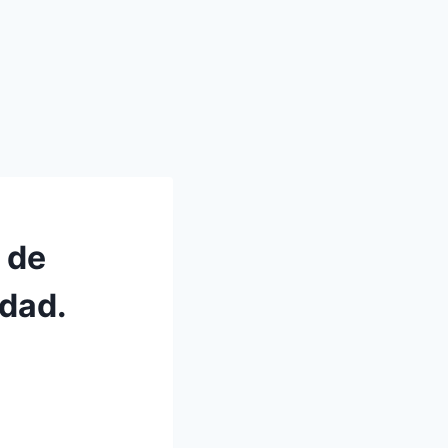
 de
idad.