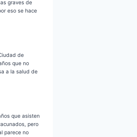
mas graves de
 por eso se hace
 Ciudad de
 años que no
a a la salud de
años que asisten
 vacunados, pero
al parece no