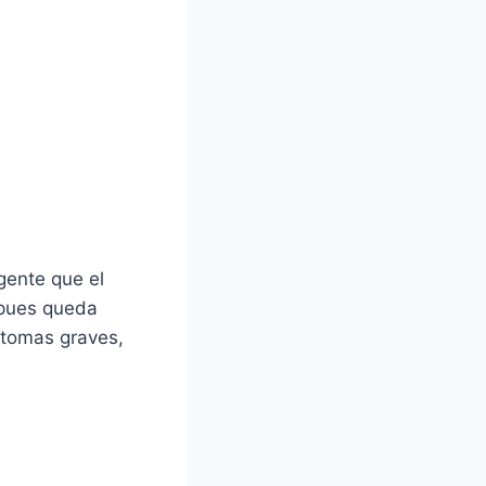
gente que el
 pues queda
ntomas graves,