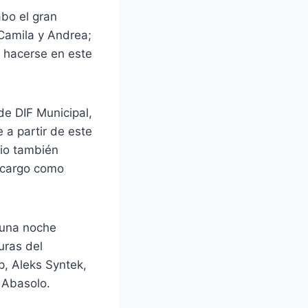
abo el gran
Camila y Andrea;
o hacerse en este
de DIF Municipal,
 a partir de este
rio también
e cargo como
e una noche
uras del
p, Aleks Syntek,
e Abasolo.